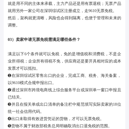
就是用不同的主体来承载，主力产品还是用有票退税；无票产品
就用另外一家公司在深圳综试区注册成立，走9610无票免税。
然后，架构就更清晰，风险也会得到隔离，也便于管理和未来的
调整。
03）卖家申请无票免税需满足哪些条件？
满足以下6个条件就可以免税，免的是增值税和消费税，不是企
业所得税；企业所有得税不免，供应商还是要开具相对应的成本
发票才可以抵扣。
➊在深圳综试区零售出口的企业，完成工商、税务、海关备案，
以9610模式合规申报出口。
➋通过深圳市跨境电商线上综合服务平台或深圳单一窗口申报且
已结关。
➌并且在报关单或出口清单的备注栏中规范填写实际卖家的18位
统一社会信用代码。
➍出口未取得有效进货凭证的货物，才可以无票免税。
➎货物不属于财政部税务总局明确取消出口退免税的范围。