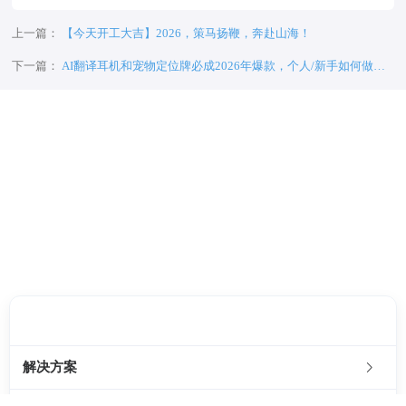
上一篇：
【今天开工大吉】2026，策马扬鞭，奔赴山海！
下一篇：
AI翻译耳机和宠物定位牌必成2026年爆款，个人/新手如何做好
跨境电商？如何选品？选哪个市场？
客服邮箱：
chenbb@4pnt.com
解决方案