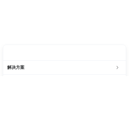
客服邮箱：
chenbb@4pnt.com
解决方案
SaaS服务
帮助中心
关于我们
联系我们