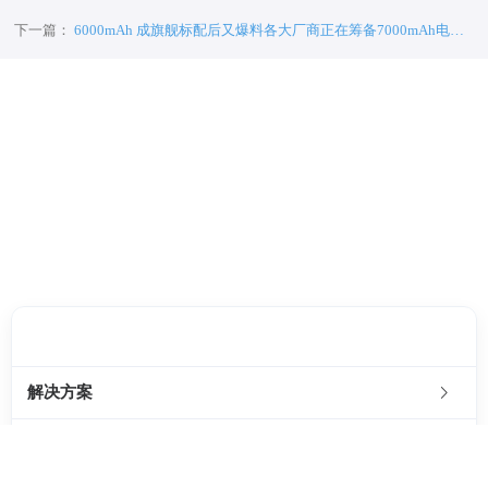
长77%
下一篇：
6000mAh 成旗舰标配后又爆料各大厂商正在筹备7000mAh电池
新机
客服邮箱：
chenbb@4pnt.com
解决方案
SaaS服务