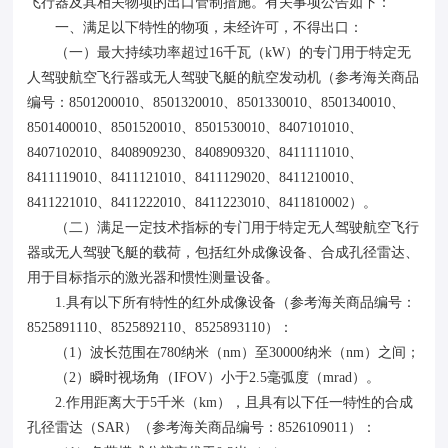
飞行器及其相关物项的出口管制措施。有关事项公告如下：
一、满足以下特性的物项，未经许可，不得出口：
（一）最大持续功率超过16千瓦（kW）的专门用于特定无
人驾驶航空飞行器或无人驾驶飞艇的航空发动机（参考海关商品
编号：8501200010、8501320010、8501330010、8501340010、
8501400010、8501520010、8501530010、8407101010、
8407102010、8408909230、8408909320、8411111010、
8411119010、8411121010、8411129020、8411210010、
8411221010、8411222010、8411223010、8411810002）。
（二）满足一定技术指标的专门用于特定无人驾驶航空飞行
器或无人驾驶飞艇的载荷，包括红外成像设备、合成孔径雷达、
用于目标指示的激光器和惯性测量设备。
1.具有以下所有特性的红外成像设备（参考海关商品编号：
8525891110、8525892110、8525893110）：
（1）波长范围在780纳米（nm）至30000纳米（nm）之间；
（2）瞬时视场角（IFOV）小于2.5毫弧度（mrad）。
2.作用距离大于5千米（km），且具有以下任一特性的合成
孔径雷达（SAR）（参考海关商品编号：8526109011）：