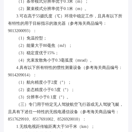
（1）条带模式分辨率优于0.3米（m）；
（2）聚束模式分辨率优于0.1米（m）。
3.可在高于55摄氏度（℃）环境中稳定工作，且具有以下所
有特性的用于目标指示的激光器（参考海关商品编号：
9013200093）：
（1）免温控型；
（2）能量大于80毫焦（mJ）；
（3）稳定度优于15%；
（4）光束发散角小于0.3毫弧度（mrad）。
4.具有以下所有特性的惯性测量设备（参考海关商品编号：
9014209014）：
（1）航向精度小于2度（°）；
（2）姿态精度小于0.5度（°）；
（3）分辨率小于0.1度（°）。
（三）专门用于特定无人驾驶航空飞行器或无人驾驶飞艇，
且具有下述任一特性的无线电通信设备（参考海关商品编号：
8517629910、8517691002、8526920010）：
1.无线电视距传输距离大于50千米（km）；