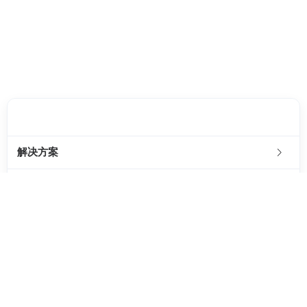
客服邮箱：
chenbb@4pnt.com
解决方案
SaaS服务
帮助中心
关于我们
联系我们