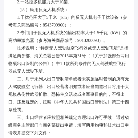
2.一站控多机能力大于10架。
（四）民用反无人机系统：
1.干扰范围大于5千米（km）的反无人机电子干扰设备（参
考海关商品编号：8543709960）；
2.专门用于反无人机系统的输出功率大于1.5千瓦（kW）的
高功率激光器（参考海关商品编号：9013200093）。
技术说明：“特定无人驾驶航空飞行器或无人驾驶飞艇”是指
满足商务部、海关总署公告2015年第31号（《关于加强部分两用
物项出口管制的公告》）中1.1款所列条件的无人驾驶航空飞行
器或无人驾驶飞艇。
二、对于未列入出口管制清单或者未实施临时管制的所有无
人驾驶航空飞行器，出口经营者明知或者应当知道出口将用于大
规模杀伤性武器扩散、恐怖主义活动或者军事目的的，不得出
口。违反规定的，按照《中华人民共和国出口管制法》第三十四
条处罚。
三、出口经营者应按照相关规定办理出口许可手续，通过省
级商务主管部门向商务部提出申请，填写两用物项和技术出口申
请表并提交下列文件：